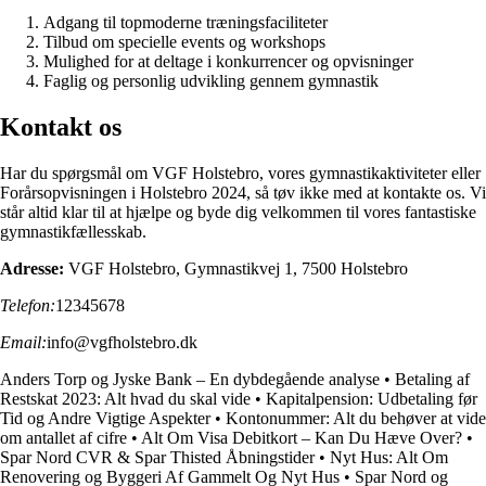
Adgang til topmoderne træningsfaciliteter
Tilbud om specielle events og workshops
Mulighed for at deltage i konkurrencer og opvisninger
Faglig og personlig udvikling gennem gymnastik
Kontakt os
Har du spørgsmål om VGF Holstebro, vores gymnastikaktiviteter eller
Forårsopvisningen i Holstebro 2024, så tøv ikke med at kontakte os. Vi
står altid klar til at hjælpe og byde dig velkommen til vores fantastiske
gymnastikfællesskab.
Adresse:
VGF Holstebro, Gymnastikvej 1, 7500 Holstebro
Telefon:
12345678
Email:
info@vgfholstebro.dk
Anders Torp og Jyske Bank – En dybdegående analyse
•
Betaling af
Restskat 2023: Alt hvad du skal vide
•
Kapitalpension: Udbetaling før
Tid og Andre Vigtige Aspekter
•
Kontonummer: Alt du behøver at vide
om antallet af cifre
•
Alt Om Visa Debitkort – Kan Du Hæve Over?
•
Spar Nord CVR & Spar Thisted Åbningstider
•
Nyt Hus: Alt Om
Renovering og Byggeri Af Gammelt Og Nyt Hus
•
Spar Nord og