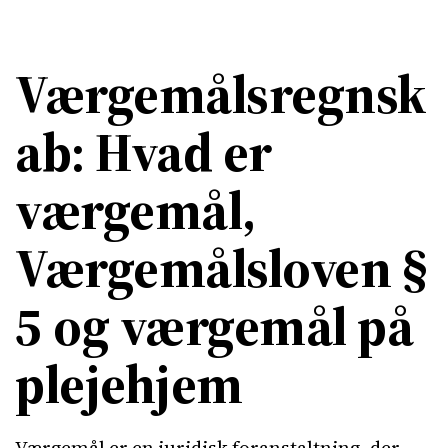
Værgemålsregnsk
ab: Hvad er
værgemål,
Værgemålsloven §
5 og værgemål på
plejehjem
Værgemål er en juridisk foranstaltning, der