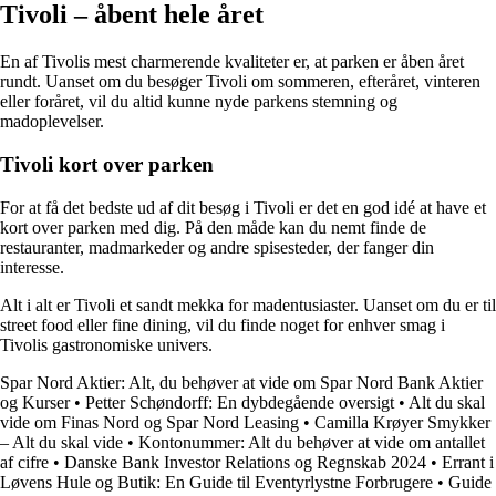
Tivoli – åbent hele året
En af Tivolis mest charmerende kvaliteter er, at parken er åben året
rundt. Uanset om du besøger Tivoli om sommeren, efteråret, vinteren
eller foråret, vil du altid kunne nyde parkens stemning og
madoplevelser.
Tivoli kort over parken
For at få det bedste ud af dit besøg i Tivoli er det en god idé at have et
kort over parken med dig. På den måde kan du nemt finde de
restauranter, madmarkeder og andre spisesteder, der fanger din
interesse.
Alt i alt er Tivoli et sandt mekka for madentusiaster. Uanset om du er til
street food eller fine dining, vil du finde noget for enhver smag i
Tivolis gastronomiske univers.
Spar Nord Aktier: Alt, du behøver at vide om Spar Nord Bank Aktier
og Kurser
•
Petter Schøndorff: En dybdegående oversigt
•
Alt du skal
vide om Finas Nord og Spar Nord Leasing
•
Camilla Krøyer Smykker
– Alt du skal vide
•
Kontonummer: Alt du behøver at vide om antallet
af cifre
•
Danske Bank Investor Relations og Regnskab 2024
•
Errant i
Løvens Hule og Butik: En Guide til Eventyrlystne Forbrugere
•
Guide