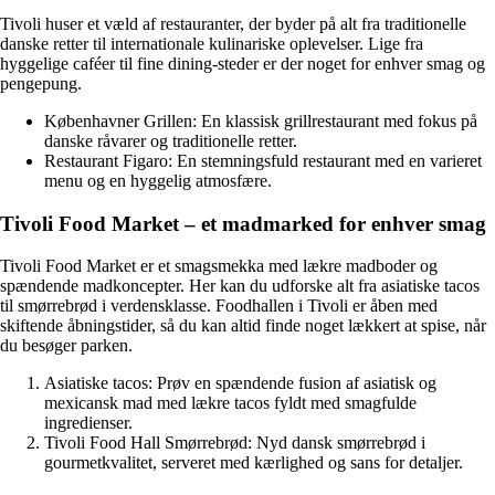
Tivoli huser et væld af restauranter, der byder på alt fra traditionelle
danske retter til internationale kulinariske oplevelser. Lige fra
hyggelige caféer til fine dining-steder er der noget for enhver smag og
pengepung.
Københavner Grillen: En klassisk grillrestaurant med fokus på
danske råvarer og traditionelle retter.
Restaurant Figaro: En stemningsfuld restaurant med en varieret
menu og en hyggelig atmosfære.
Tivoli Food Market – et madmarked for enhver smag
Tivoli Food Market er et smagsmekka med lækre madboder og
spændende madkoncepter. Her kan du udforske alt fra asiatiske tacos
til smørrebrød i verdensklasse. Foodhallen i Tivoli er åben med
skiftende åbningstider, så du kan altid finde noget lækkert at spise, når
du besøger parken.
Asiatiske tacos: Prøv en spændende fusion af asiatisk og
mexicansk mad med lækre tacos fyldt med smagfulde
ingredienser.
Tivoli Food Hall Smørrebrød: Nyd dansk smørrebrød i
gourmetkvalitet, serveret med kærlighed og sans for detaljer.