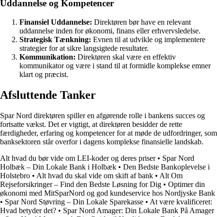
Uddannelse og Kompetencer
Finansiel Uddannelse:
Direktøren bør have en relevant
uddannelse inden for økonomi, finans eller erhvervsledelse.
Strategisk Tænkning:
Evnen til at udvikle og implementere
strategier for at sikre langsigtede resultater.
Kommunikation:
Direktøren skal være en effektiv
kommunikator og være i stand til at formidle komplekse emner
klart og præcist.
Afsluttende Tanker
Spar Nord direktøren spiller en afgørende rolle i bankens succes og
fortsatte vækst. Det er vigtigt, at direktøren besidder de rette
færdigheder, erfaring og kompetencer for at møde de udfordringer, som
banksektoren står overfor i dagens komplekse finansielle landskab.
Alt hvad du bør vide om LEI-koder og deres priser
•
Spar Nord
Holbæk – Din Lokale Bank i Holbæk
•
Den Bedste Bankoplevelse i
Holstebro
•
Alt hvad du skal vide om skift af bank
•
Alt Om
Rejseforsikringer – Find den Bedste Løsning for Dig
•
Optimer din
økonomi med MitSparNord og god kundeservice hos Nordjyske Bank
•
Spar Nord Støvring – Din Lokale Sparekasse
•
At være kvalificeret:
Hvad betyder det?
•
Spar Nord Amager: Din Lokale Bank På Amager