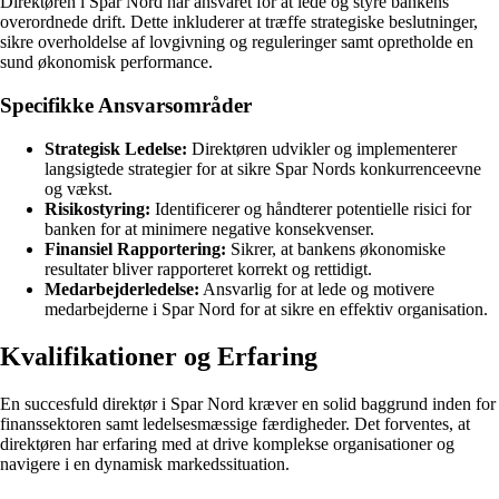
Direktøren i Spar Nord har ansvaret for at lede og styre bankens
overordnede drift. Dette inkluderer at træffe strategiske beslutninger,
sikre overholdelse af lovgivning og reguleringer samt opretholde en
sund økonomisk performance.
Specifikke Ansvarsområder
Strategisk Ledelse:
Direktøren udvikler og implementerer
langsigtede strategier for at sikre Spar Nords konkurrenceevne
og vækst.
Risikostyring:
Identificerer og håndterer potentielle risici for
banken for at minimere negative konsekvenser.
Finansiel Rapportering:
Sikrer, at bankens økonomiske
resultater bliver rapporteret korrekt og rettidigt.
Medarbejderledelse:
Ansvarlig for at lede og motivere
medarbejderne i Spar Nord for at sikre en effektiv organisation.
Kvalifikationer og Erfaring
En succesfuld direktør i Spar Nord kræver en solid baggrund inden for
finanssektoren samt ledelsesmæssige færdigheder. Det forventes, at
direktøren har erfaring med at drive komplekse organisationer og
navigere i en dynamisk markedssituation.