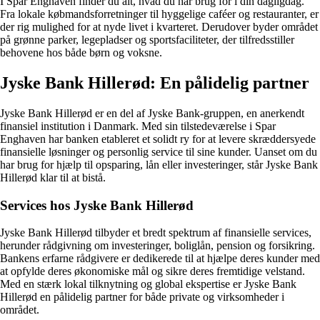
I Spar Enghaven finder du alt, hvad du har brug for i din dagligdag.
Fra lokale købmandsforretninger til hyggelige caféer og restauranter, er
der rig mulighed for at nyde livet i kvarteret. Derudover byder området
på grønne parker, legepladser og sportsfaciliteter, der tilfredsstiller
behovene hos både børn og voksne.
Jyske Bank Hillerød: En pålidelig partner
Jyske Bank Hillerød er en del af Jyske Bank-gruppen, en anerkendt
finansiel institution i Danmark. Med sin tilstedeværelse i Spar
Enghaven har banken etableret et solidt ry for at levere skræddersyede
finansielle løsninger og personlig service til sine kunder. Uanset om du
har brug for hjælp til opsparing, lån eller investeringer, står Jyske Bank
Hillerød klar til at bistå.
Services hos Jyske Bank Hillerød
Jyske Bank Hillerød tilbyder et bredt spektrum af finansielle services,
herunder rådgivning om investeringer, boliglån, pension og forsikring.
Bankens erfarne rådgivere er dedikerede til at hjælpe deres kunder med
at opfylde deres økonomiske mål og sikre deres fremtidige velstand.
Med en stærk lokal tilknytning og global ekspertise er Jyske Bank
Hillerød en pålidelig partner for både private og virksomheder i
området.