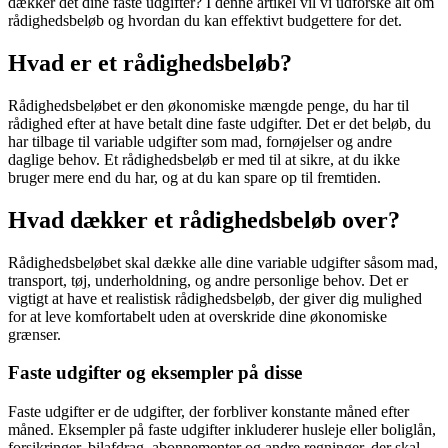
dækker det dine faste udgifter? I denne artikel vil vi udforske alt om
rådighedsbeløb og hvordan du kan effektivt budgettere for det.
Hvad er et rådighedsbeløb?
Rådighedsbeløbet er den økonomiske mængde penge, du har til
rådighed efter at have betalt dine faste udgifter. Det er det beløb, du
har tilbage til variable udgifter som mad, fornøjelser og andre
daglige behov. Et rådighedsbeløb er med til at sikre, at du ikke
bruger mere end du har, og at du kan spare op til fremtiden.
Hvad dækker et rådighedsbeløb over?
Rådighedsbeløbet skal dække alle dine variable udgifter såsom mad,
transport, tøj, underholdning, og andre personlige behov. Det er
vigtigt at have et realistisk rådighedsbeløb, der giver dig mulighed
for at leve komfortabelt uden at overskride dine økonomiske
grænser.
Faste udgifter og eksempler på disse
Faste udgifter er de udgifter, der forbliver konstante måned efter
måned. Eksempler på faste udgifter inkluderer husleje eller boliglån,
forsikringer, bilafdrag, abonnementer og andre regninger, der skal