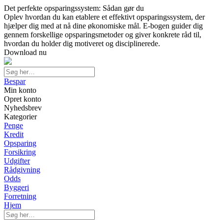
Det perfekte opsparingssystem: Sådan gør du
Oplev hvordan du kan etablere et effektivt opsparingssystem, der
hjælper dig med at nå dine økonomiske mål. E-bogen guider dig
gennem forskellige opsparingsmetoder og giver konkrete råd til,
hvordan du holder dig motiveret og disciplinerede.
Download nu
Bespar
Min konto
Opret konto
Nyhedsbrev
Kategorier
Penge
Kredit
Opsparing
Forsikring
Udgifter
Rådgivning
Odds
Byggeri
Forretning
Hjem