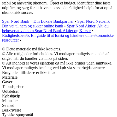
stabil og ansvarlig økonomi. Opret et budget, identificer dine faste
udgifter, og sørg for at have et passende rådighedsbeløb for at opnå
økonomisk succes.
Spar Nord Bank – Din Lokale Bankpartner
•
Spar Nord Netbank –
Din vej til nem og sikker online bank
•
Spar Nord Aktier: Alt, du
behøver at vide om Spar Nord Bank Aktier og Kurser
•
Rådighedsbeløb: En guide til at forstå og håndtere dine økonomiske
ressourcer
•
© Dette materiale må ikke kopieres.
© Alle rettigheder forbeholdes. Vi modtager muligvis en andel af
salget, når du handler via links på siden.
© Alt indhold er vores ejendom og må ikke bruges uden samtykke.
Vi modtager muligvis betaling ved køb via samarbejdspartnere.
Brug uden tilladelse er ikke tilladt.
Materiale
Gaver
Tilbudspriser
Udtalelser
Købshjælp
Manualer
Se med
Beskrivelse
Typiske spørgsmål