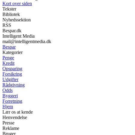
Kort over siden
Tekster
Bibliotek
Nyhedssektion
RSS
Bespar.dk
Intelligent Media
mail@intelligentmedia.dk
Bespar
Kategorier
Penge
Kredit
Opsparing
Forsikring
Udgifter
Rådgivning
Odds
Byggeri
Forretning
Hjem
Lær os at kende
Henvendelse
Presse
Reklame
Bruger