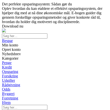
Det perfekte opsparingssystem: Sådan gør du
Oplev hvordan du kan etablere et effektivt opsparingssystem, der
hjælper dig med at nå dine økonomiske mål. E-bogen guider dig
gennem forskellige opsparingsmetoder og giver konkrete råd til,
hvordan du holder dig motiveret og disciplinerede.
Download nu
Bespar
Min konto
Opret konto
Nyhedsbrev
Kategorier
Penge
Kredit
Opsparing
Forsikring
Udgifter
Rådgivning
Odds
Byggeri
Forretning
Hjem