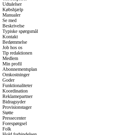
Udtalelser
Købshjælp
Manualer
Se med
Beskrivelse
Typiske spørgsmål
Kontakt
Bedømmelse
Job hos os
Tip redaktionen
Medlem
Min profil
Abonnementsplan
Omkostninger
Goder
Funktionaliteter
Koordination
Reklamepartner
Bidragsyder
Provisionstager
Støtte
Pressecenter
Forespørgsel
Folk
Hold forbindelsen