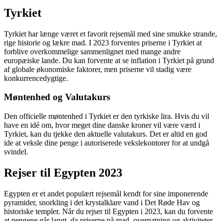
Tyrkiet
Tyrkiet har længe været et favorit rejsemål med sine smukke strande,
rige historie og lækre mad. I 2023 forventes priserne i Tyrkiet at
forblive overkommelige sammenlignet med mange andre
europæiske lande. Du kan forvente at se inflation i Tyrkiet på grund
af globale økonomiske faktorer, men priserne vil stadig være
konkurrencedygtige.
Møntenhed og Valutakurs
Den officielle møntenhed i Tyrkiet er den tyrkiske lira. Hvis du vil
have en idé om, hvor meget dine danske kroner vil være værd i
Tyrkiet, kan du tjekke den aktuelle valutakurs. Det er altid en god
ide at veksle dine penge i autoriserede vekslekontorer for at undgå
svindel.
Rejser til Egypten 2023
Egypten er et andet populært rejsemål kendt for sine imponerende
pyramider, snorkling i det krystalklare vand i Det Røde Hav og
historiske templer. Når du rejser til Egypten i 2023, kan du forvente
at pengene går langt, da priserne på mad, overnatning og aktiviteter