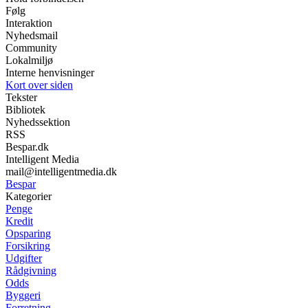
Følg
Interaktion
Nyhedsmail
Community
Lokalmiljø
Interne henvisninger
Kort over siden
Tekster
Bibliotek
Nyhedssektion
RSS
Bespar.dk
Intelligent Media
mail@intelligentmedia.dk
Bespar
Kategorier
Penge
Kredit
Opsparing
Forsikring
Udgifter
Rådgivning
Odds
Byggeri
Forretning