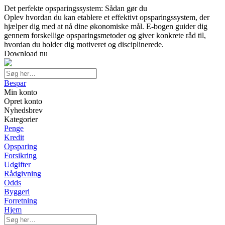
Det perfekte opsparingssystem: Sådan gør du
Oplev hvordan du kan etablere et effektivt opsparingssystem, der
hjælper dig med at nå dine økonomiske mål. E-bogen guider dig
gennem forskellige opsparingsmetoder og giver konkrete råd til,
hvordan du holder dig motiveret og disciplinerede.
Download nu
Bespar
Min konto
Opret konto
Nyhedsbrev
Kategorier
Penge
Kredit
Opsparing
Forsikring
Udgifter
Rådgivning
Odds
Byggeri
Forretning
Hjem