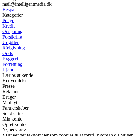
mail@intelligentmedia.dk
Bespar
Kategorier
Penge
Kredit
Opsparing
Forsikring
Udgifter
Rådgivning
Odds
Byggeri
Forretning
Hjem
Lær os at kende
Henvendelse
Presse
Reklame
Bruger
Mailnyt
Partnerskaber
Send et tip
Min konto
Opret konto
Nyhedsbrev
Vi anvender teknologier som cookies til at forstå, hvordan du bruger