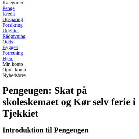
Kategorier
Penge
Kredit
Opsparing
Forsikring
Udgifter
Rådgivning
Odds
Byggeri
Forretning
Hjem
Min konto
Opret konto
Nyhedsbrev
Pengeugen: Skat på
skoleskemaet og Kør selv ferie i
Tjekkiet
Introduktion til Pengeugen