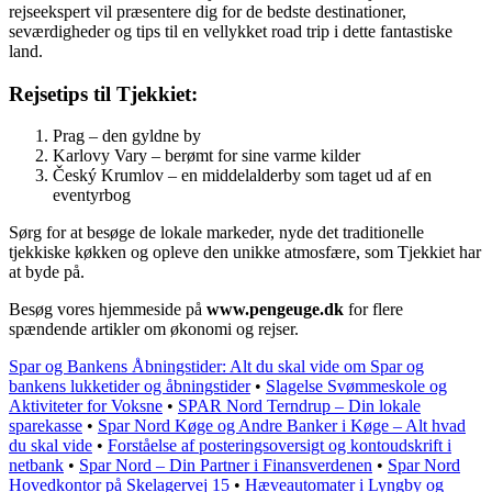
rejseekspert vil præsentere dig for de bedste destinationer,
seværdigheder og tips til en vellykket road trip i dette fantastiske
land.
Rejsetips til Tjekkiet:
Prag – den gyldne by
Karlovy Vary – berømt for sine varme kilder
Český Krumlov – en middelalderby som taget ud af en
eventyrbog
Sørg for at besøge de lokale markeder, nyde det traditionelle
tjekkiske køkken og opleve den unikke atmosfære, som Tjekkiet har
at byde på.
Besøg vores hjemmeside på
www.pengeuge.dk
for flere
spændende artikler om økonomi og rejser.
Spar og Bankens Åbningstider: Alt du skal vide om Spar og
bankens lukketider og åbningstider
•
Slagelse Svømmeskole og
Aktiviteter for Voksne
•
SPAR Nord Terndrup – Din lokale
sparekasse
•
Spar Nord Køge og Andre Banker i Køge – Alt hvad
du skal vide
•
Forståelse af posteringsoversigt og kontoudskrift i
netbank
•
Spar Nord – Din Partner i Finansverdenen
•
Spar Nord
Hovedkontor på Skelagervej 15
•
Hæveautomater i Lyngby og