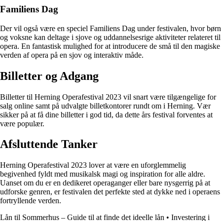
Familiens Dag
Der vil også være en speciel Familiens Dag under festivalen, hvor børn
og voksne kan deltage i sjove og uddannelsesrige aktiviteter relateret til
opera. En fantastisk mulighed for at introducere de små til den magiske
verden af opera på en sjov og interaktiv måde.
Billetter og Adgang
Billetter til Herning Operafestival 2023 vil snart være tilgængelige for
salg online samt på udvalgte billetkontorer rundt om i Herning. Vær
sikker på at få dine billetter i god tid, da dette års festival forventes at
være populær.
Afsluttende Tanker
Herning Operafestival 2023 lover at være en uforglemmelig
begivenhed fyldt med musikalsk magi og inspiration for alle aldre.
Uanset om du er en dedikeret operaganger eller bare nysgerrig på at
udforske genren, er festivalen det perfekte sted at dykke ned i operaens
fortryllende verden.
Lån til Sommerhus – Guide til at finde det ideelle lån
•
Investering i