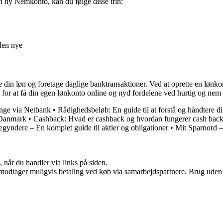
en ny Nemkonto, kan du følge disse trin:
den nye
 din løn og foretage daglige banktransaktioner. Ved at oprette en lønko
e for at få din egen lønkonto online og nyd fordelene ved hurtig og nem
enge via Netbank
•
Rådighedsbeløb: En guide til at forstå og håndtere 
i Danmark
•
Cashback: Hvad er cashback og hvordan fungerer cash bac
begyndere – En komplet guide til aktier og obligationer
•
Mit Sparnord –
 når du handler via links på siden.
tager muligvis betaling ved køb via samarbejdspartnere. Brug uden till