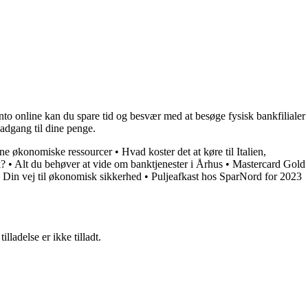
nto online kan du spare tid og besvær med at besøge fysisk bankfilialer
 adgang til dine penge.
dine økonomiske ressourcer
•
Hvad koster det at køre til Italien,
k?
•
Alt du behøver at vide om banktjenester i Århus
•
Mastercard Gold
 Din vej til økonomisk sikkerhed
•
Puljeafkast hos SparNord for 2023
adelse er ikke tilladt.