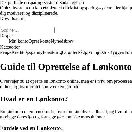
Det perfekte opsparingssystem: Sådan gør du
Oplev hvordan du kan etablere et effektivt opsparingssystem, der hjæl
dig motiveret og disciplinerede.
Download nu
Bespar
Min konto
Opret konto
Nyhedsbrev
Kategorier
Penge
Kredit
Opsparing
Forsikring
Udgifter
Rådgivning
Odds
Byggeri
For
Guide til Oprettelse af Lønkont
Overvejer du at oprette en lønkonto online, men er i tvivl om process
online, og hvorfor det kan være en god idé.
Hvad er en Lønkonto?
En lønkonto er en bankkonto, hvor din løn bliver udbetalt, og hvor du 
modtage deres løn og foretage økonomiske transaktioner.
Fordele ved en Lønkonto: