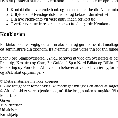
Hvis du ønsker at skifte din Nemkonto til en anden bank eller oprette 
Kontakt din nuværende bank og bed om at ændre din Nemkonto
Udfyld de nødvendige dokumenter og bekræft din identitet
Din nye Nemkonto vil være aktiv inden for kort tid
Overfør eventuelle resterende beløb fra din gamle Nemkonto til 
Konklusion
En lønkonto er en vigtig del af din økonomi og gør det nemt at modtage
og administrere din økonomi fra hjemmet. Følg vores trin-for-trin guid
Spar Nord Straksoverførsel: Alt du behøver at vide om overførsel af p
Frankrig, Kroatien og Østrig?
•
Guide til Spar Nord Billån og Billån 
Forsikring og Fordele – Alt hvad du behøver at vide
•
Investering for 
og PAL-skat oplysninger
•
© Dette materiale må ikke kopieres.
© Alle rettigheder forbeholdes. Vi modtager muligvis en andel af salget,
© Alt indhold er vores ejendom og må ikke bruges uden samtykke. Vi mod
Materiale
Gaver
Tilbudspriser
Udtalelser
Købshjælp