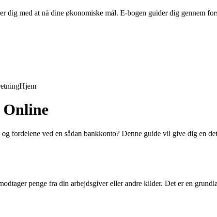
per dig med at nå dine økonomiske mål. E-bogen guider dig gennem fors
retning
Hjem
o Online
en og fordelene ved en sådan bankkonto? Denne guide vil give dig en de
modtager penge fra din arbejdsgiver eller andre kilder. Det er en grund