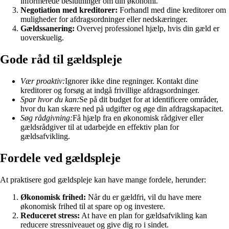
informerede beslutninger om din økonomi.
Negotiation med kreditorer:
Forhandl med dine kreditorer om
muligheder for afdragsordninger eller nedskæringer.
Gældssanering:
Overvej professionel hjælp, hvis din gæld er
uoverskuelig.
Gode råd til gældspleje
Vær proaktiv:
Ignorer ikke dine regninger. Kontakt dine
kreditorer og forsøg at indgå frivillige afdragsordninger.
Spar hvor du kan:
Se på dit budget for at identificere områder,
hvor du kan skære ned på udgifter og øge din afdragskapacitet.
Søg rådgivning:
Få hjælp fra en økonomisk rådgiver eller
gældsrådgiver til at udarbejde en effektiv plan for
gældsafvikling.
Fordele ved gældspleje
At praktisere god gældspleje kan have mange fordele, herunder:
Økonomisk frihed:
Når du er gældfri, vil du have mere
økonomisk frihed til at spare op og investere.
Reduceret stress:
At have en plan for gældsafvikling kan
reducere stressniveauet og give dig ro i sindet.