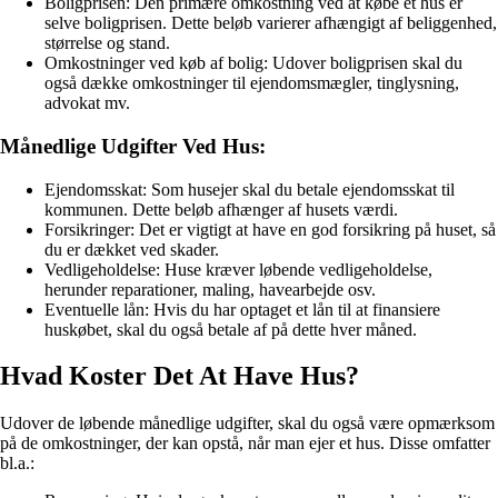
Boligprisen: Den primære omkostning ved at købe et hus er
selve boligprisen. Dette beløb varierer afhængigt af beliggenhed,
størrelse og stand.
Omkostninger ved køb af bolig: Udover boligprisen skal du
også dække omkostninger til ejendomsmægler, tinglysning,
advokat mv.
Månedlige Udgifter Ved Hus:
Ejendomsskat: Som husejer skal du betale ejendomsskat til
kommunen. Dette beløb afhænger af husets værdi.
Forsikringer: Det er vigtigt at have en god forsikring på huset, så
du er dækket ved skader.
Vedligeholdelse: Huse kræver løbende vedligeholdelse,
herunder reparationer, maling, havearbejde osv.
Eventuelle lån: Hvis du har optaget et lån til at finansiere
huskøbet, skal du også betale af på dette hver måned.
Hvad Koster Det At Have Hus?
Udover de løbende månedlige udgifter, skal du også være opmærksom
på de omkostninger, der kan opstå, når man ejer et hus. Disse omfatter
bl.a.: