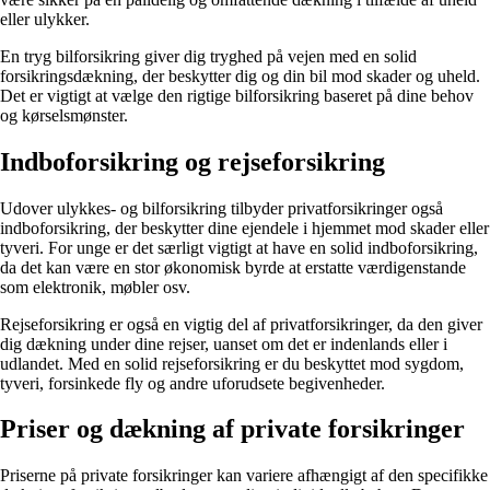
eller ulykker.
En tryg bilforsikring giver dig tryghed på vejen med en solid
forsikringsdækning, der beskytter dig og din bil mod skader og uheld.
Det er vigtigt at vælge den rigtige bilforsikring baseret på dine behov
og kørselsmønster.
Indboforsikring og rejseforsikring
Udover ulykkes- og bilforsikring tilbyder privatforsikringer også
indboforsikring, der beskytter dine ejendele i hjemmet mod skader eller
tyveri. For unge er det særligt vigtigt at have en solid indboforsikring,
da det kan være en stor økonomisk byrde at erstatte værdigenstande
som elektronik, møbler osv.
Rejseforsikring er også en vigtig del af privatforsikringer, da den giver
dig dækning under dine rejser, uanset om det er indenlands eller i
udlandet. Med en solid rejseforsikring er du beskyttet mod sygdom,
tyveri, forsinkede fly og andre uforudsete begivenheder.
Priser og dækning af private forsikringer
Priserne på private forsikringer kan variere afhængigt af den specifikke