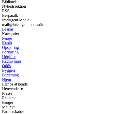
Bibliotek
Nyhedssektion
RSS
Bespar.dk
Intelligent Media
mail@intelligentmedia.dk
Bespar
Kategorier
Penge
Kredit
Opsparing
Forsikring
Udgifter
Rådgivning
Odds
Byggeri
Forretning
Hjem
Lær os at kende
Henvendelse
Presse
Reklame
Bruger
Mailnyt
Partnerskaber