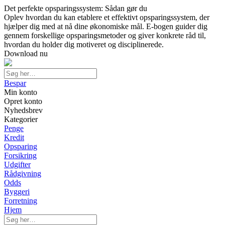
Det perfekte opsparingssystem: Sådan gør du
Oplev hvordan du kan etablere et effektivt opsparingssystem, der
hjælper dig med at nå dine økonomiske mål. E-bogen guider dig
gennem forskellige opsparingsmetoder og giver konkrete råd til,
hvordan du holder dig motiveret og disciplinerede.
Download nu
Bespar
Min konto
Opret konto
Nyhedsbrev
Kategorier
Penge
Kredit
Opsparing
Forsikring
Udgifter
Rådgivning
Odds
Byggeri
Forretning
Hjem