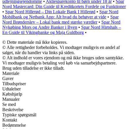
udlejningsejendomme
•
Aktiesparekonto til børn under 18 år
•
Spar
Nord Mastercard: Din Guide til Kreditkortets Fordele og Funktioner
•
Spar Nord Hillerød – Din Lokale Bank I Hillerød
•
Spar Nord
Mobilbank og Netbank App: Alt hvad du behøver at vide
•
Spar
Nord Brønderslev – Lokal bank med stærke værdier
•
Spar Nord
Nykøbing Mors og Andre Banker i Byen
•
Spar Nord Hirtshals –
En Guide til Vikingbanke og Maja Guldborg
•
© Dette materiale må ikke kopieres.
© Alle rettigheder forbeholdes. Vi modtager muligvis en andel af
salget, når du handler via links på siden.
© Alt indhold er vores ejendom og må ikke bruges uden samtykke.
Vi modtager muligvis betaling ved køb via samarbejdspartnere.
Brug uden tilladelse er ikke tilladt.
Materiale
Gaver
Tilbudspriser
Udtalelser
Købshjælp
Manualer
Se med
Beskrivelse
Typiske spørgsmål
Kontakt
Bedømmelse